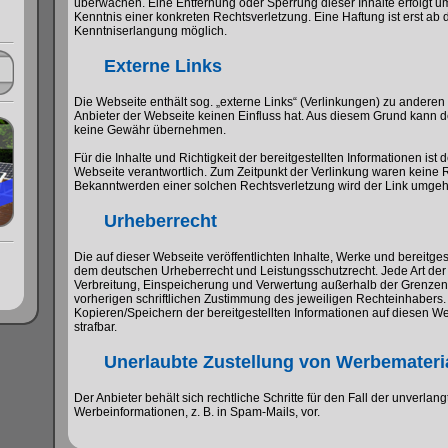
überwachen. Eine Entfernung oder Sperrung dieser Inhalte erfolgt 
Kenntnis einer konkreten Rechtsverletzung. Eine Haftung ist erst ab 
Kenntniserlangung möglich.
Externe Links
Die Webseite enthält sog. „externe Links“ (Verlinkungen) zu anderen
Anbieter der Webseite keinen Einfluss hat. Aus diesem Grund kann de
keine Gewähr übernehmen.
Für die Inhalte und Richtigkeit der bereitgestellten Informationen ist d
Webseite verantwortlich. Zum Zeitpunkt der Verlinkung waren keine 
Bekanntwerden einer solchen Rechtsverletzung wird der Link umgehe
Urheberrecht
Die auf dieser Webseite veröffentlichten Inhalte, Werke und bereitges
dem deutschen Urheberrecht und Leistungsschutzrecht. Jede Art der V
Verbreitung, Einspeicherung und Verwertung außerhalb der Grenzen
vorherigen schriftlichen Zustimmung des jeweiligen Rechteinhabers.
Kopieren/Speichern der bereitgestellten Informationen auf diesen Web
strafbar.
Unerlaubte Zustellung von Werbemateri
Der Anbieter behält sich rechtliche Schritte für den Fall der unverl
Werbeinformationen, z. B. in Spam-Mails, vor.