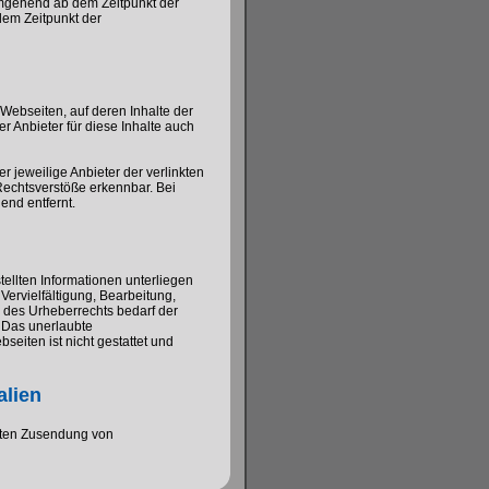
umgehend ab dem Zeitpunkt der
dem Zeitpunkt der
 Webseiten, auf deren Inhalte der
r Anbieter für diese Inhalte auch
er jeweilige Anbieter der verlinkten
Rechtsverstöße erkennbar. Bei
nd entfernt.
tellten Informationen unterliegen
ervielfältigung, Bearbeitung,
 des Urheberrechts bedarf der
 Das unerlaubte
seiten ist nicht gestattet und
alien
angten Zusendung von