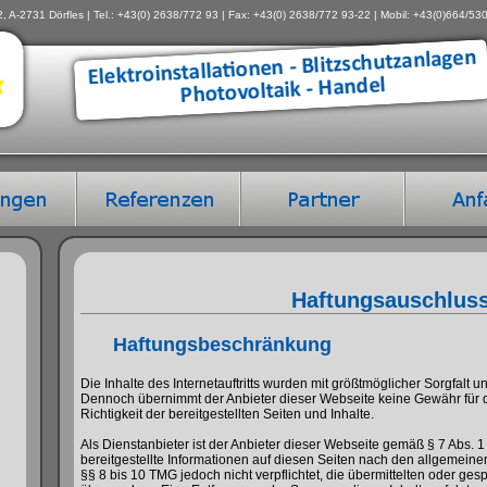
2, A-2731 Dörfles | Tel.: +43(0) 2638/772 93 | Fax: +43(0) 2638/772 93-22 | Mobil: +43(0)664/530
Haftungsauschlus
Haftungsbeschränkung
Die Inhalte des Internetauftritts wurden mit größtmöglicher Sorgfalt 
Dennoch übernimmt der Anbieter dieser Webseite keine Gewähr für die
Richtigkeit der bereitgestellten Seiten und Inhalte.
Als Dienstanbieter ist der Anbieter dieser Webseite gemäß § 7 Abs. 
bereitgestellte Informationen auf diesen Seiten nach den allgemeine
§§ 8 bis 10 TMG jedoch nicht verpflichtet, die übermittelten oder ge